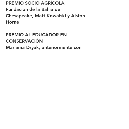
PREMIO SOCIO AGRÍCOLA
Fundación de la Bahía de
Chesapeake, Matt Kowalski y Alston
Horne
PREMIO AL EDUCADOR EN
CONSERVACIÓN
Mariama Dryak, anteriormente con
Friends of the North Fork del río
Shenandoah
PREMIO DE SOCIO DE
OPERACIONES DEL DISTRITO
Administración del condado de
Shenandoah
PREMIO AL LIDERAZGO
COMUNITARIO DE CONSERVACIÓN
Sendero ferroviario de Shenandoah,
Jeremy McCleary y el Dr. Don